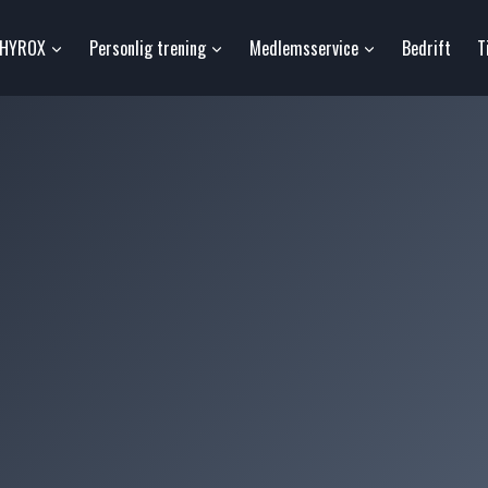
HYROX
Personlig trening
Medlemsservice
Bedrift
T