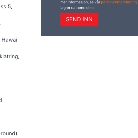
mer informasjon, se vår
personvernerklæring
ess 5,
lagrer dataene dine.
SEND INN
,
å Hawai
latring,
d
orbund)