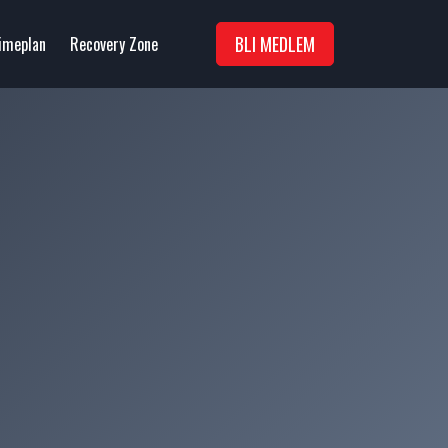
BLI MEDLEM
imeplan
Recovery Zone