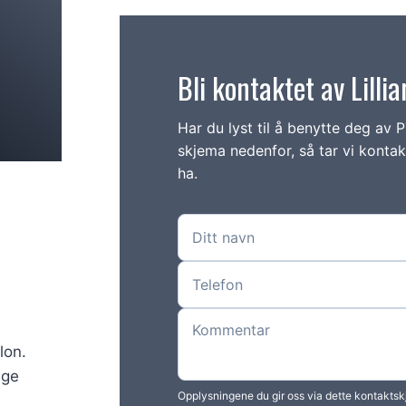
Bli kontaktet av Lill
Har du lyst til å benytte deg av 
skjema nedenfor, så tar vi konta
ha.
lon.
Age
Opplysningene du gir oss via dette kontaktskj