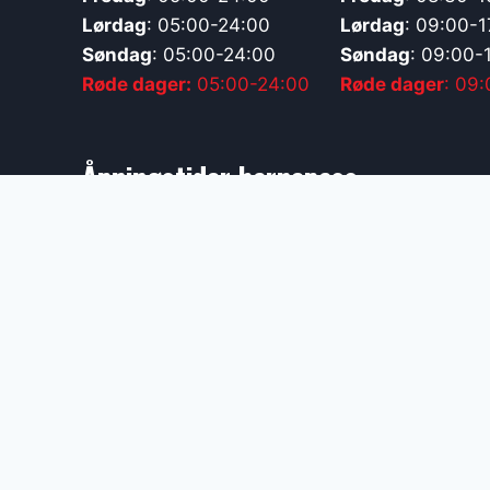
Lørdag
: 05:00-24:00
Lørdag
: 09:00-1
Søndag
: 05:00-24:00
Søndag
: 09:00-
Røde dager:
05:00-24:00
Røde dager
: 09
Åpningstider barnepass
Torsdag
: 17:15-19:15
Lørdag
: 09:15-11:45
Søndag
: 09:15-11:30
Røde dager:
Stengt
10 Utfordrende Uker med Ingvild