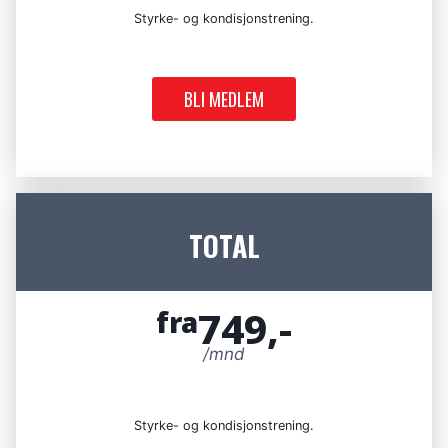
Styrke- og kondisjonstrening.
BLI MEDLEM
TOTAL
749,-
fra
/mnd
Styrke- og kondisjonstrening.