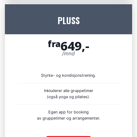
PLUSS
649,-
fra
/mnd
Styrke- og kondisjonstrening.
Inkluderer alle gruppetimer
(også yoga og pilates).
Egen app for booking
av gruppetimer og arrangementer.