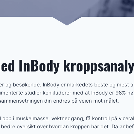
med InBody kroppsanal
er og besøkende. InBody er markedets beste og mest an
menterte studier konkluderer med at InBody er 98% nøyak
pssammensetningen din endres på veien mot målet.
l opp i muskelmasse, vektnedgang, få kontroll på viceral
 bedre oversikt over hvordan kroppen har det. Da anbefa