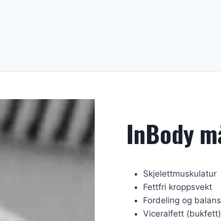
InBody må
Skjelettmuskulatur
Fettfri kroppsvekt
Fordeling og balan
Viceralfett (bukfett)