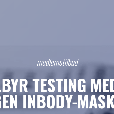
medlemstilbud
ILBYR TESTING ME
GEN INBODY-MASK