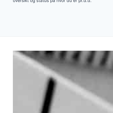
oversikt og status på hvor du er pr.d.d.