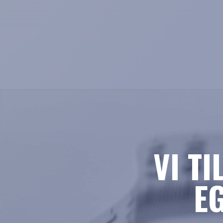
VI T
E