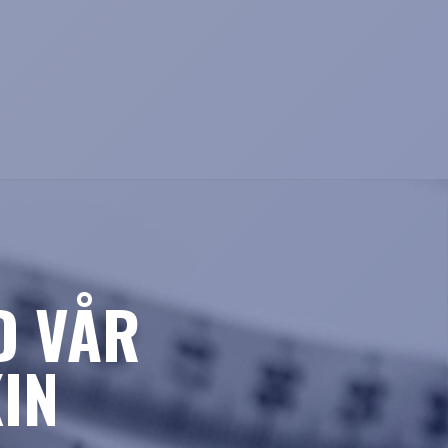
D VÅR
IN