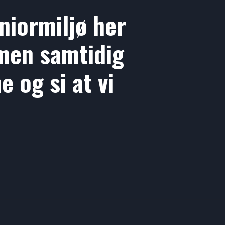
eniormiljø her
 men samtidig
 og si at vi