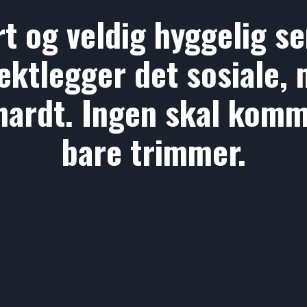
rt og veldig hyggelig s
vektlegger det sosiale,
hardt. Ingen skal komme
bare trimmer.