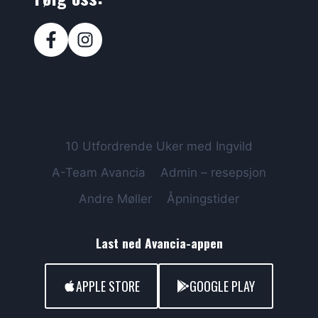
10 Utfordrende Uker med Ingvild
A-Team Avancia
Admin – resepsjon
Andre Møller
Åpningstider
Last ned Avancia-appen
APPLE STORE
GOOGLE PLAY