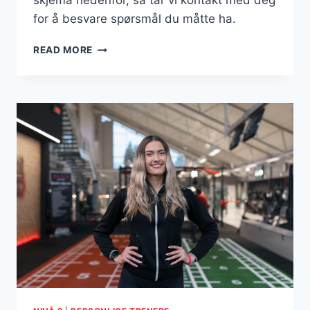
skjema nedenfor, så tar vi kontakt med deg
for å besvare spørsmål du måtte ha.
KARI-
READ MORE
BENTHE
ANDERSEN